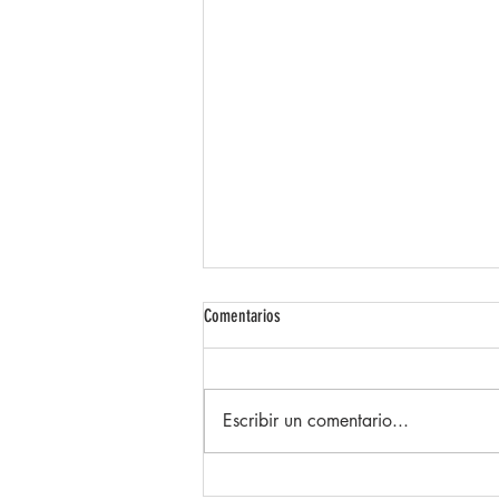
Comentarios
Escribir un comentario...
Diseña un blog increíble